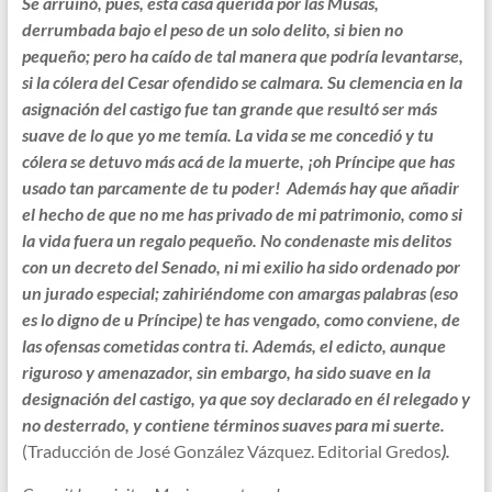
Se arruinó, pues, esta casa querida por las Musas,
derrumbada bajo el peso de un solo delito, si bien no
pequeño; pero ha caído de tal manera que podría levantarse,
si la cólera del Cesar ofendido se calmara. Su clemencia en la
asignación del castigo fue tan grande que resultó ser más
suave de lo que yo me temía. La vida se me concedió y tu
cólera se detuvo más acá de la muerte, ¡oh Príncipe que has
usado tan parcamente de tu poder! Además hay que añadir
el hecho de que no me has privado de mi patrimonio, como si
la vida fuera un regalo pequeño. No condenaste mis delitos
con un decreto del Senado, ni mi exilio ha sido ordenado por
un jurado especial; zahiriéndome con amargas palabras (eso
es lo digno de u Príncipe) te has vengado, como conviene, de
las ofensas cometidas contra ti. Además, el edicto, aunque
riguroso y amenazador, sin embargo, ha sido suave en la
designación del castigo, ya que soy declarado en él relegado y
no desterrado, y contiene términos suaves para mi suerte.
(Traducción de José González Vázquez. Editorial Gredos
).