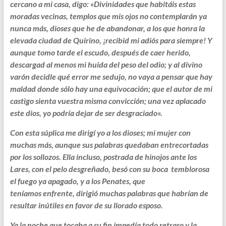
cercano a mi casa, digo: «Divinidades que habitáis estas
moradas vecinas, templos que mis ojos no contemplarán ya
nunca más, dioses que he de abandonar, a los que honra la
elevada ciudad de Quirino, ¡recibid mi adiós para siempre! Y
aunque tomo tarde el escudo, después de caer herido,
descargad al menos mi huida del peso del odio; y al divino
varón decidle qué error me sedujo, no vaya a pensar que hay
maldad donde sólo hay una equivocación; que el autor de mi
castigo sienta vuestra misma convicción; una vez aplacado
este dios, yo podría dejar de ser desgraciado».
Con esta súplica me dirigí yo a los dioses; mi mujer con
muchas más, aunque sus palabras quedaban entrecortadas
por los sollozos. Ella incluso, postrada de hinojos ante los
Lares, con el pelo desgreñado, besó con su boca temblorosa
el fuego ya apagado, y a los Penates, que
teníamos enfrente, dirigió muchas palabras que habrían de
resultar inútiles en favor de su llorado esposo.
Ya la noche que tocaba a su fin impedía todo retraso y la