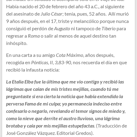
Había nacido el 20 de febrero del año 43 a.C., al siguiente
del asesinato de
Julio César
; tenía, pues, 52 años. Allí murió
9 años después, en el 17, triste y melancólico porque nunca
consiguió el perdón de
Augusto
ni tampoco de
Tiberio
para
regresar a
Roma
o salir al menos de aquel destino tan
inhóspito.
En una carta a su amigo
Cota Máximo
, años después,
recogida en
Pónticas, II, 3,83-90,
nos recuerda el día en que
recibió la infausta noticia:
La Etalia Elba fue la última que me vio contigo y recibió las
lágrimas que caían de mis tristes mejillas, cuando tú me
preguntaste si era cierta la noticia que había extendido la
perversa Fama de mi culpa; yo permanecía indeciso entre
confesarlo o negarlo, revelando el temor signos de miedo y,
como la nieve que derrite el austro lluvioso, una lágrima
brotaba y caía por mis mejillas estupefactas
. (Traducción de
José González Vázquez. Editorial Gredos).