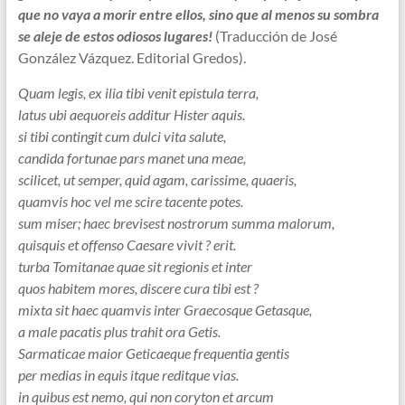
que no vaya a morir entre ellos, sino que al menos su sombra
se aleje de estos odiosos lugares!
(Traducción de José
González Vázquez. Editorial Gredos).
Quam legis, ex ilia tibi venit epistula terra,
latus ubi aequoreis additur Hister aquis.
si tibi contingit cum dulci vita salute,
candida fortunae pars manet una meae,
scilicet, ut semper, quid agam, carissime, quaeris,
quamvis hoc vel me scire tacente potes.
sum miser; haec brevisest nostrorum summa malorum,
quisquis et offenso Caesare vivit ? erit.
turba Tomitanae quae sit regionis et inter
quos habitem mores, discere cura tibi est ?
mixta sit haec quamvis inter Graecosque Getasque,
a male pacatis plus trahit ora Getis.
Sarmaticae maior Geticaeque frequentia gentis
per medias in equis itque reditque vias.
in quibus est nemo, qui non coryton et arcum