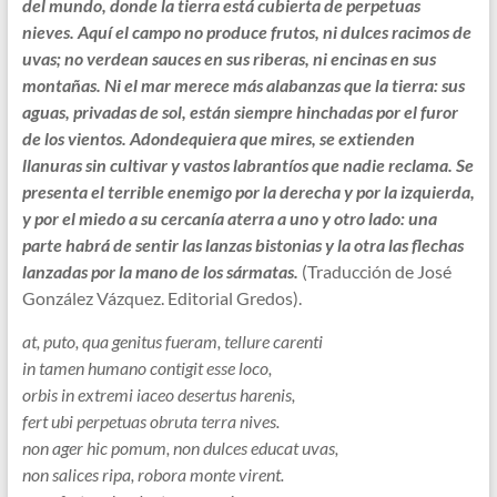
del mundo, donde la tierra está cubierta de perpetuas
nieves. Aquí el campo no produce frutos, ni dulces racimos de
uvas; no verdean sauces en sus riberas, ni encinas en sus
montañas. Ni el mar merece más alabanzas que la tierra: sus
aguas, privadas de sol, están siempre hinchadas por el furor
de los vientos. Adondequiera que mires, se extienden
llanuras sin cultivar y vastos labrantíos que nadie reclama. Se
presenta el terrible enemigo por la derecha y por la izquierda,
y por el miedo a su cercanía aterra a uno y otro lado: una
parte habrá de sentir las lanzas bistonias y la otra las flechas
lanzadas por la mano de los sármatas.
(Traducción de José
González Vázquez. Editorial Gredos).
at, puto, qua genitus fueram, tellure carenti
in tamen humano contigit esse loco,
orbis in extremi iaceo desertus harenis,
fert ubi perpetuas obruta terra nives.
non ager hic pomum, non dulces educat uvas,
non salices ripa, robora monte virent.