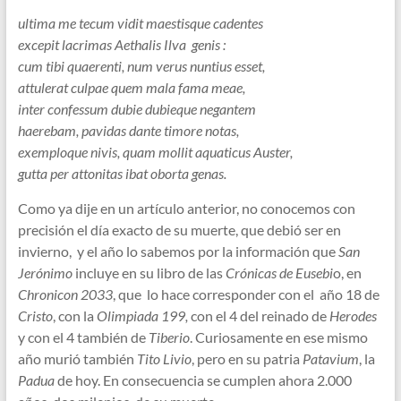
ultima me tecum vidit maestisque cadentes
excepit lacrimas Aethalis Ilva genis :
cum tibi quaerenti, num verus nuntius esset,
attulerat culpae quem mala fama meae,
inter confessum dubie dubieque negantem
haerebam, pavidas dante timore notas,
exemploque nivis, quam mollit aquaticus Auster,
gutta per attonitas ibat oborta genas.
Como ya dije en un artículo anterior, no conocemos con
precisión el día exacto de su muerte, que debió ser en
invierno, y el año lo sabemos por la información que
San
Jerónimo
incluye en su libro de las
Crónicas de Eusebi
o, en
Chronicon 2033
, que lo hace corresponder con el año 18 de
Cristo
, con la
Olimpiada 199,
con el 4 del reinado de
Herodes
y con el 4 también de
Tiberio
. Curiosamente en ese mismo
año murió también
Tito Livio
, pero en su patria
Patavium
, la
Padua
de hoy. En consecuencia se cumplen ahora 2.000