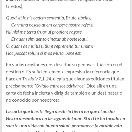
Gredos).
Quod sit in his eadem sententia, Brute, libellis,
Carmina nescio quem carpere nostra refers:
Nil nisi me terra fruar ut propiore rogare,
Et quam sim denso cinctus ab hoste loqui.
O, quam de multis uitium reprehenditur unum!
Hoc peccat solum si mea Musa, bene est.
En varias ocasiones nos describe su penosa situación en el
destierro. Es suficientemente expresiva la referencia que
hace en
Tristia V,7,1-24
, elegía que algunas ediciones titulan
precisamente
“Ovidio entre los bárbaros
”. Dice allí en una
carta de fecha incierta y dirigida también a un destinatario
no conocido por nosotros:
La carta que lees te llega desde la tierra en que el ancho
Histro desemboca en las aguas del mar. Si a ti te ha tocado en
suerte una vida con buena salud, permanece favorable aún