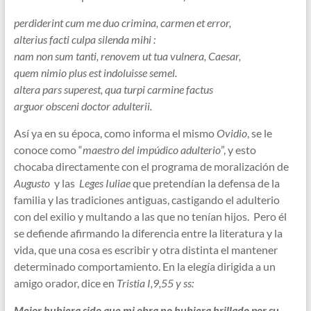
perdiderint cum me duo crimina, carmen et error,
alterius facti culpa silenda mihi :
nam non sum tanti, renovem ut tua vulnera, Caesar,
quem nimio plus est indoluisse semel.
altera pars superest, qua turpi carmine factus
arguor obsceni doctor adulterii.
Así ya en su época, como informa el mismo
Ovidio
, se le
conoce como “
maestro del impúdico adulterio
”, y esto
chocaba directamente con el programa de moralización de
Augusto
y las
Leges Iuliae
que pretendían la defensa de la
familia y las tradiciones antiguas, castigando el adulterio
con del exilio y multando a las que no tenían hijos. Pero él
se defiende afirmando la diferencia entre la literatura y la
vida, que una cosa es escribir y otra distinta el mantener
determinado comportamiento. En la elegía dirigida a un
amigo orador, dice en
Tristia I,9,55 y ss:
Mejor hubiera sido que mi obra no hubiera brillado por su