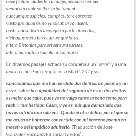
neve fretum laudes terra magis, aequora semper
ventorum rabie solibus orba tument.
quocumque aspicies, campi cultore carentes
vastaque, quae nemo vindicat, arva iacent.
hostis adest dextra laevaque a parte timendus,
vicinoque metu terret utrumque latus.
altera Bistonias pars est sensura sarisas,
altera Sarmatica spicula missa manu.
En diversos pasajes achaca su condena a un “
error
” y a una
indiscreción
. Por ejemplo en
Tristia II, 207 y ss.
:
Concedamos que me han perdido dos delitos: un poema y un
error; sobre la culpabilidad del segundo de estos dos delitos
es mejor que calle, pues yo no valgo tanto la pena como para
reabrir tus heridas, César, y ya es más que demasiado que
hayas sufrido una sola vez. Queda el otro delito, por el que se
me acusa de haberme convertido con mi obsceno poema en
maestro del impúdico adulterio.
(Traducción de José
González Vázquez. Editorial Gredos).