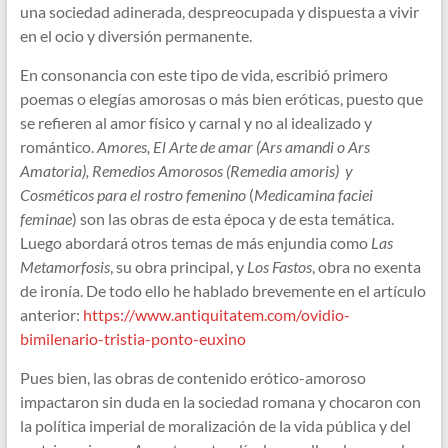
una sociedad adinerada, despreocupada y dispuesta a vivir
en el ocio y diversión permanente.
En consonancia con este tipo de vida, escribió primero
poemas o elegías amorosas o más bien eróticas, puesto que
se refieren al amor físico y carnal y no al idealizado y
romántico.
Amores, El Arte de amar (Ars amandi o Ars
Amatoria), Remedios Amorosos (Remedia amoris) y
Cosméticos para el rostro femenino
(
Medicamina faciei
feminae
) son las obras de esta época y de esta temática.
Luego abordará otros temas de más enjundia como
Las
Metamorfosis
, su obra principal, y
Los Fastos
, obra no exenta
de ironía. De todo ello he hablado brevemente en el artículo
anterior:
https://www.antiquitatem.com/ovidio-
bimilenario-tristia-ponto-euxino
Pues bien, las obras de contenido erótico-amoroso
impactaron sin duda en la sociedad romana y chocaron con
la política imperial de moralización de la vida pública y del