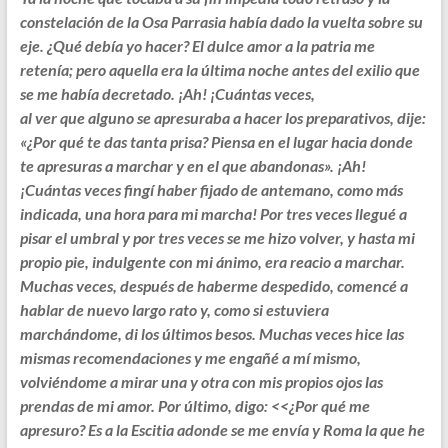
constelación de la Osa Parrasia había dado la vuelta sobre su
eje. ¿Qué debía yo hacer? El dulce amor a la patria me
retenía; pero aquella era la última noche antes del exilio que
se me había decretado. ¡Ah! ¡Cuántas veces,
al ver que alguno se apresuraba a hacer los preparativos, dije:
«¿Por qué te das tanta prisa? Piensa en el lugar hacia donde
te apresuras a marchar y en el que abandonas». ¡Ah!
¡Cuántas veces fingí haber fijado de antemano, como más
indicada, una hora para mi marcha! Por tres veces llegué a
pisar el umbral y por tres veces se me hizo volver, y hasta mi
propio pie, indulgente con mi ánimo, era reacio a marchar.
Muchas veces, después de haberme despedido, comencé a
hablar de nuevo largo rato y, como si estuviera
marchándome, di los últimos besos. Muchas veces hice las
mismas recomendaciones y me engañé a mí mismo,
volviéndome a mirar una y otra con mis propios ojos las
prendas de mi amor. Por último, digo: <<¿Por qué me
apresuro? Es a la Escitia adonde se me envía y Roma la que he