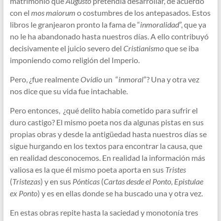
matrimonio que
Augusto
pretendía desarrollar, de acuerdo
con el
mos maiorum
o costumbres de los antepasados. Estos
libros le granjearon pronto la fama de “
inmoralidad
”, que ya
no le ha abandonado hasta nuestros días. A ello contribuyó
decisivamente el juicio severo del
Cristianismo
que se iba
imponiendo como religión del Imperio.
Pero, ¿fue realmente
Ovidio
un “
inmoral
”? Una y otra vez
nos dice que su vida fue intachable.
Pero entonces, ¿qué delito había cometido para sufrir el
duro castigo? El mismo poeta nos da algunas pistas en sus
propias obras y desde la antigüedad hasta nuestros días se
sigue hurgando en los textos para encontrar la causa, que
en realidad desconocemos. En realidad la información más
valiosa es la que él mismo poeta aporta en sus
Tristes
(
Tristezas
) y en sus
Pónticas
(
Cartas desde el Ponto, Epistulae
ex Ponto
) y es en ellas donde se ha buscado una y otra vez.
En estas obras repite hasta la saciedad y monotonía tres