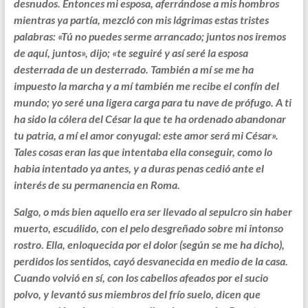
desnudos. Entonces mi esposa, aferrándose a mis hombros
mientras ya partía, mezcló con mis lágrimas estas tristes
palabras: «Tú no puedes serme arrancado; juntos nos iremos
de aquí, juntos», dijo; «te seguiré y así seré la esposa
desterrada de un desterrado. También a mí se me ha
impuesto la marcha y a mí también me recibe el confín del
mundo; yo seré una ligera carga para tu nave de prófugo. A ti
ha sido la cólera del César la que te ha ordenado abandonar
tu patria, a mí el amor conyugal: este amor será mi César».
Tales cosas eran las que intentaba ella conseguir, como lo
habia intentado ya antes, y a duras penas cedió ante el
interés de su permanencia en Roma.
Salgo, o más bien aquello era ser llevado al sepulcro sin haber
muerto, escuálido, con el pelo desgreñado sobre mi intonso
rostro. Ella, enloquecida por el dolor (según se me ha dicho),
perdidos los sentidos, cayó desvanecida en medio de la casa.
Cuando volvió en sí, con los cabellos afeados por el sucio
polvo, y levantó sus miembros del frío suelo, dicen que