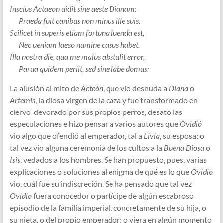
Inscius Actaeon uidit sine ueste Dianam:
Praeda fuit canibus non minus ille suis.
Scilicet in superis etiam fortuna luenda est,
Nec ueniam laeso numine casus habet.
Illa nostra die, qua me malus abstulit error,
Parua quidem periit, sed sine labe domus:
La alusión al mito de
Acteón
, que vio desnuda a
Diana
o
Artemis
, la diosa virgen de la caza y fue transformado en
ciervo devorado por sus propios perros, desató las
especulaciones e hizo pensar a varios autores que
Ovidió
vio algo que ofendió al emperador, tal a
Livia
, su esposa; o
tal vez vio alguna ceremonia de los cultos a la
Buena Diosa
o
Isis
, vedados a los hombres. Se han propuesto, pues, varias
explicaciones o soluciones al enigma de qué es lo que
Ovidio
vio, cuál fue su indiscreción. Se ha pensado que tal vez
Ovidio
fuera conocedor o partícipe de algún escabroso
episodio de la familia imperial, concretamente de su hija, o
su nieta, o del propio emperador; o viera en algún momento