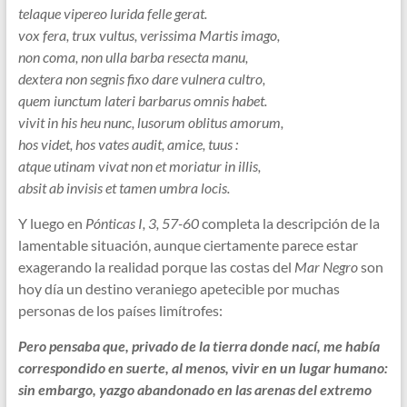
telaque vipereo lurida felle gerat.
vox fera, trux vultus, verissima Martis imago,
non coma, non ulla barba resecta manu,
dextera non segnis fixo dare vulnera cultro,
quem iunctum lateri barbarus omnis habet.
vivit in his heu nunc, lusorum oblitus amorum,
hos videt, hos vates audit, amice, tuus :
atque utinam vivat non et moriatur in illis,
absit ab invisis et tamen umbra locis.
Y luego en
Pónticas I, 3, 57-60
completa la descripción de la
lamentable situación, aunque ciertamente parece estar
exagerando la realidad porque las costas del
Mar Negro
son
hoy día un destino veraniego apetecible por muchas
personas de los países limítrofes:
Pero pensaba que, privado de la tierra donde nací, me había
correspondido en suerte, al menos, vivir en un lugar humano:
sin embargo, yazgo abandonado en las arenas del extremo