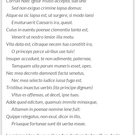
Corruit haec igitur Musis accepta, sub uno
Sed non exiguo crimine lapsa domus:
Atque ea sic lapsa est, ut surgere, si modo laesi
Ematuruerit Caesaris ira, queat.
Cuius in euentu poenae clementia tanta est,
Venerit ut nostro lenior illa metu.
Vita data est, citraque necem tua constitit ira,
O princeps parce uiribus use tuis!
Insuper accedunt, te non adimente, paternae,
Tamquam uita parum muneris esset, opes.
Nec mea decreto damnasti facta senatus,
Nec mea selecto iudice iussa fuga est.
Tristibus inuectus uerbis (ita principe dignum)
Vltus es offensas, ut decet, ipse tuas.
Adde quod edictum, quamuis immite minaxque,
Attamen in poenae nomine lene fuit:
Quippe relegatus, non exul, dicor in illo,
Priuaque fortunae sunt ibi uerba meae.