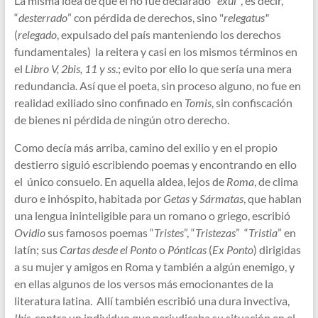
La misma idea de que él no fue declarado "
exul"
, es decir,
“
desterrado
” con pérdida de derechos, sino "
relegatus"
(
relegado
, expulsado del país manteniendo los derechos
fundamentales) la reitera y casi en los mismos términos en
el
Libro V, 2bis, 11 y ss
.; evito por ello lo que sería una mera
redundancia. Así que el poeta, sin proceso alguno, no fue en
realidad exiliado sino confinado en
Tomis
, sin confiscación
de bienes ni pérdida de ningún otro derecho.
Como decía más arriba, camino del exilio y en el propio
destierro siguió escribiendo poemas y encontrando en ello
el único consuelo. En aquella aldea, lejos de
Roma
, de clima
duro e inhóspito, habitada por
Getas
y
Sármatas
, que hablan
una lengua ininteligible para un romano o griego, escribió
Ovidio
sus famosos poemas “
Tristes
”, “
Tristezas
” “
Tristia
” en
latín; sus
Cartas desde el Ponto
o
Pónticas
(
Ex Ponto
) dirigidas
a su mujer y amigos en Roma y también a algún enemigo, y
en ellas algunos de los versos más emocionantes de la
literatura latina. Allí también escribió una dura invectiva,
Ibis
, contra un individuo que perjudicaba su situación en el