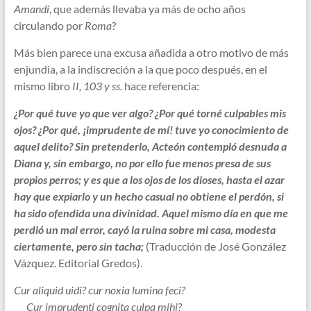
Amandi
, que además llevaba ya más de ocho años
circulando por
Roma
?
Más bien parece una excusa añadida a otro motivo de más
enjundia, a la indiscreción a la que poco después, en el
mismo libro
II, 103 y ss.
hace referencia:
¿Por qué tuve yo que ver algo? ¿Por qué torné culpables mis
ojos? ¿Por qué, ¡imprudente de mí! tuve yo conocimiento de
aquel delito? Sin pretenderlo, Acteón contempló desnuda a
Diana y, sin embargo, no por ello fue menos presa de sus
propios perros; y es que a los ojos de los dioses, hasta el azar
hay que expiarlo y un hecho casual no obtiene el perdón, si
ha sido ofendida una divinidad. Aquel mismo día en que me
perdió un mal error, cayó la ruina sobre mi casa, modesta
ciertamente, pero sin tacha;
(Traducción de José González
Vázquez. Editorial Gredos).
Cur aliquid uidi? cur noxia lumina feci?
Cur imprudenti cognita culpa mihi?