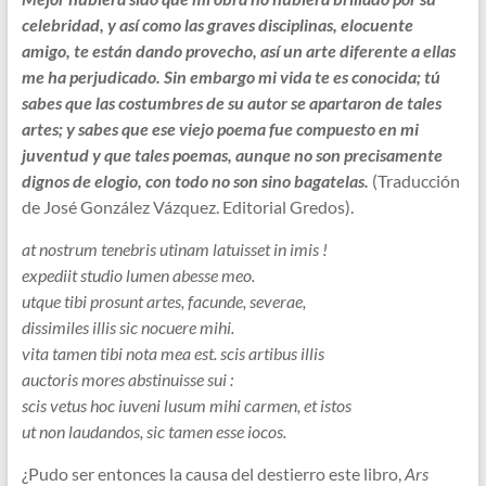
celebridad, y así como las graves disciplinas, elocuente
amigo, te están dando provecho, así un arte diferente a ellas
me ha perjudicado. Sin embargo mi vida te es conocida; tú
sabes que las costumbres de su autor se apartaron de tales
artes; y sabes que ese viejo poema fue compuesto en mi
juventud y que tales poemas, aunque no son precisamente
dignos de elogio, con todo no son sino bagatelas.
(Traducción
de José González Vázquez. Editorial Gredos).
at nostrum tenebris utinam latuisset in imis !
expediit studio lumen abesse meo.
utque tibi prosunt artes, facunde, severae,
dissimiles illis sic nocuere mihi.
vita tamen tibi nota mea est. scis artibus illis
auctoris mores abstinuisse sui :
scis vetus hoc iuveni lusum mihi carmen, et istos
ut non laudandos, sic tamen esse iocos.
¿Pudo ser entonces la causa del destierro este libro,
Ars