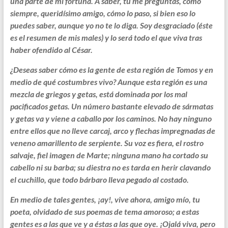
una parte de mi fortuna. A saber, tú me preguntas, como
siempre, queridísimo amigo, cómo lo paso, si bien eso lo
puedes saber, aunque yo no te lo diga. Soy desgraciado (éste
es el resumen de mis males) y lo será todo el que viva tras
haber ofendido al César.
¿Deseas saber cómo es la gente de esta región de Tomos y en
medio de qué costumbres vivo? Aunque esta región es una
mezcla de griegos y getas, está dominada por los mal
pacificados getas. Un número bastante elevado de sármatas
y getas va y viene a caballo por los caminos. No hay ninguno
entre ellos que no lleve carcaj, arco y flechas impregnadas de
veneno amarillento de serpiente. Su voz es fiera, el rostro
salvaje, fiel imagen de Marte; ninguna mano ha cortado su
cabello ni su barba; su diestra no es tarda en herir clavando
el cuchillo, que todo bárbaro lleva pegado al costado.
En medio de tales gentes, ¡ay!, vive ahora, amigo mío, tu
poeta, olvidado de sus poemas de tema amoroso; a estas
gentes es a las que ve y a éstas a las que oye. ¡Ojalá viva, pero