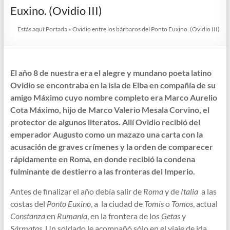
Euxino. (Ovidio III)
Estás aquí:
Portada
»
Ovidio entre los bárbaros del Ponto Euxino. (Ovidio III)
El año 8 de nuestra era el alegre y mundano poeta latino
Ovidio se encontraba en la isla de Elba en compañía de su
amigo Máximo cuyo nombre completo era Marco Aurelio
Cota Máximo, hijo de Marco Valerio Mesala Corvino, el
protector de algunos literatos. Allí Ovidio recibió del
emperador Augusto como un mazazo una carta con la
acusación de graves crímenes y la orden de comparecer
rápidamente en Roma, en donde recibió la condena
fulminante de destierro a las fronteras del Imperio.
Antes de finalizar el año debía salir de
Roma
y de
Italia
a las
costas del
Ponto Euxino
, a la ciudad de
Tomis
o
Tomos
, actual
Constanza
en
Rumanía
, en la frontera de los
Getas
y
Sármatas
. Un soldado le acompañó sólo en el viaje de ida.