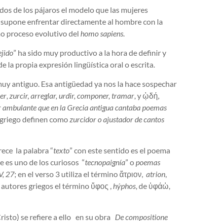
dos de los pájaros el modelo que las mujeres
to supone enfrentar directamente al hombre con la
mo proceso evolutivo del
homo sapiens.
ejido
” ha sido muy productivo a la hora de definir y
la propia expresión lingüística oral o escrita.
muy antiguo. Esa antigüedad ya nos la hace sospechar
er
,
zurcir, arreglar, urdir, componer, tramar
, y ᾠδή,
 ambulante que en la Grecia antigua cantaba poemas
e griego definen como
zurcidor o ajustador de cantos
ece la palabra “
texto
” con este sentido es el poema
ue es uno de los curiosos “
tecnopaignía
” o
poemas
V, 27
; en el verso 3 utiliza el término ἄτριον,
atrion
,
 autores griegos el término ὕφος ,
hýphos
, de ὑφάὠ,
Cristo) se refiere a ello en su obra
De compositione