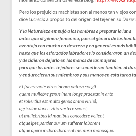
Pero los prejuicios machistas son al menos tan viejos c
dice
Lucrecio
a propósito del origen del tejer en su
De reru
Y la Naturaleza empujó a los hombres a preparar la lana
antes que al género femenino, pues el género de los homb
aventaja con mucho en destreza y en general es más hábil
hasta que los esforzados labradores lo consideraron un d
y decidieron dejarlo en las manos de las mujeres
para que los antes tejedores se sometieran también al dur
y endurecieran sus miembros y sus manos en esta tarea ta
Et facere ante viros lanam natura coegit
quam muliebre genus (nam longe praestat in arte
et sollertius est multo genus omne virile),
agricolae donec vitio vertere severi,
ut muliebribus id manibus concedere vellent
atque ipse partier durum sufferer laborem
atque opere in duro durarent membra manusque.