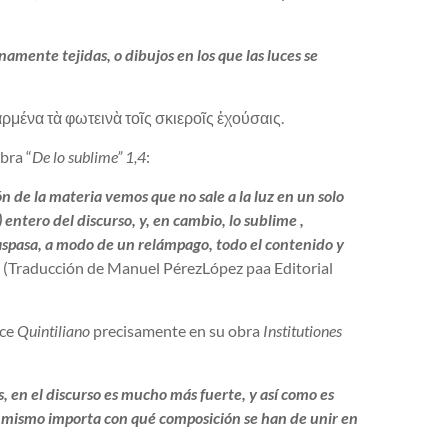
inamente tejidas, o dibujos en los que las luces se
ρμένα τὰ φωτεινὰ τοῖς σκιεροῖς ἐχούσαις.
obra “
De lo sublime” 1,4
:
n de la materia vemos que no sale a la luz en un solo
) entero del discurso, y, en cambio, lo sublime ,
aspasa, a modo de un relámpago, todo el contenido y
. (Traducción de Manuel PérezLópez paa Editorial
ace
Quintiliano
precisamente en su obra
Institutiones
os, en el discurso es mucho más fuerte, y así como es
lo mismo importa con qué composición se han de unir en