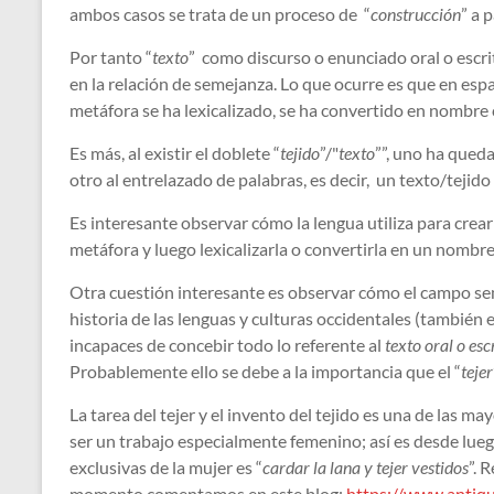
ambos casos se trata de un proceso de “
construcción
” a 
Por tanto “
texto
” como discurso o enunciado oral o escr
en la relación de semejanza. Lo que ocurre es que en espa
metáfora se ha lexicalizado, se ha convertido en nombre
Es más, al existir el doblete “
tejido
”/"
texto
””, uno ha queda
otro al entrelazado de palabras, es decir, un texto/tejido
Es interesante observar cómo la lengua utiliza para cre
metáfora y luego lexicalizarla o convertirla en un nombre
Otra cuestión interesante es observar cómo el campo se
historia de las lenguas y culturas occidentales (también 
incapaces de concebir todo lo referente al
texto oral o esc
Probablemente ello se debe a la importancia que el “
tejer
La tarea del tejer y el invento del tejido es una de las 
ser un trabajo especialmente femenino; así es desde luego
exclusivas de la mujer es “
cardar la lana y tejer vestidos
”. 
momento comentamos en este blog:
https://www.antiqu