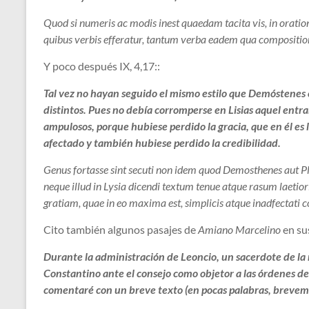
Quod si numeris ac modis inest quaedam tacita vis, in orat
quibus verbis efferatur, tantum verba eadem qua compositione 
Y poco después IX, 4,17::
Tal vez no hayan seguido el mismo estilo que Demóstenes 
distintos. Pues no debía corromperse en Lisias aquel entr
ampulosos, porque hubiese perdido la gracia, que en él es 
afectado y también hubiese perdido la credibilidad.
Genus fortasse sint secuti non idem quod Demosthenes aut Pla
neque illud in Lysia dicendi textum tenue atque rasum laeti
gratiam, quae in eo maxima est, simplicis atque inadfectati c
Cito también algunos pasajes de
Amiano Marcelino
en su
Durante la administración de Leoncio, un sacerdote de la r
Constantino ante el consejo como objetor a las órdenes d
comentaré con un breve texto (en pocas palabras, brevem