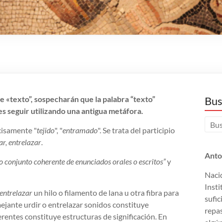
e «texto”, sospecharán que la palabra “texto”
Bus
 es seguir utilizando una antigua metáfora.
cisamente "
tejido
", "
entramado
". Se trata del participio
ar, entrelazar
.
Anto
o conjunto coherente de enunciados orales o escritos”
y
Nacid
Insti
entrelazar
un hilo o filamento de lana u otra fibra para
sufic
ejante urdir o entrelazar sonidos constituye
repas
rentes constituye estructuras de significación. En