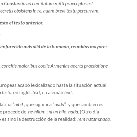
s a Constantio ad comitatum mitti praeceptus est
cretis obsistens in re, quam brevi textu percurram.
sto el texto anterior.
.
, enfurecido más allá de lo humano, reunidas mayores
 concitis maioribus copiis Armenias aperta praedatione
europeas acabó lexicalizado hasta la situación actual.
o
testo
, en inglés
text
, en alemán
text
.
atina “
nihil
, que significa “
nada
”, y que también es
ue procede de
ne-hilum
;
ni un hilo
,
nada
. (Otro día
es sino la destrucción de la realidad:
rem natam;nada,