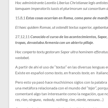
Hoc administrante Leontio Liberius Christianae legis antiste
tamquam imperatoriis iussis et plurimorum sui consortium de
15,8,1
Estas cosas ocurrían en Roma, como pone de manifie
Et haec quidem Romae, ut ostendit textus superior, agebantur
27,12,11
Conocido el curso de los acontecimientos, Sapor
tropas, devastaba Armenia con un abierto pillaje
.
Hoc conperto textu gestorum Sapor ultra hominem efferatus,
vastabat.
A partir de ahí el uso de “
textus
” en las diversas lenguas 
Existe en español como
texto
, en francés
texte
, en italian
Pero esto ya pasó hace muchísimos siglos con la palabra l
una metáfora relacionada con el mundo del “
tejer
”, porq
comentaré algo tan interesante como la negación, que no 
res, rien, ninguno, nobody, nothing, rien, niente, nessuno…
)