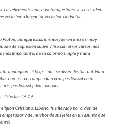
ione ea vehementissima, quantumque interest sensus idem
vel in textu iungantur vel in fine cludantur.
o Platón, aunque estos mismos fueron entre sí muy
amado de expresión suave y liso con otros versos más
lo más importante, de su colorido simple y nada
to, quamquam et hi ipsi inter se dissimiles fuerunt. Nam
oribus numeris corrumpendum erat: perdidisset enim
oloris, perdidisset fidem quoque.
s
Historiae, 15,7,6
:
eligión Cristiana, Liberio, fue llevado por orden de
el emperador y de muchos de sus jefes en un asunto que
ente)