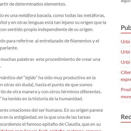
algún
partir de determinados elementos.
ito es una
metáfora
basada, como todas las metáforas,
ñol y en otras lenguas está tan lejano su origen que la
Pub
 con sentido propio independiente de su origen.
do para referirse al entrelazado de filamentos y el
Urbi 
 parlante.
Urbi 
ar muchas palabras este procedimiento de crear una
Urbi 
.
Citem
mántico del “
tejido
” ha sido muy productivo en la
expre
en otras sin duda), hasta el punto de que somos
Prodi
rito
de otra manera y con otros términos diferentes.
monst
” ha tenido en la historia de la humanidad.
mayores creaciones del ser humano. En su origen parece
Red
 en la antigüedad, en la que una de las tareas
Recordemos el famoso epitafio de Claudia, que en su
itatem.com/lanam-fecit-epitafio-matrona-romana .