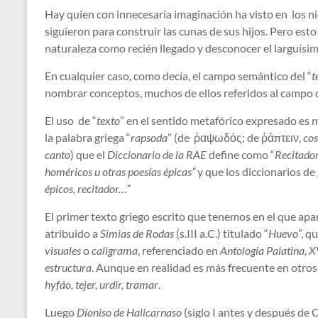
Hay quien con innecesaria imaginación ha visto en los ni
siguieron para construir las cunas de sus hijos. Pero es
naturaleza como recién llegado y desconocer el larguísi
En cualquier caso, como decía, el campo semántico del “
t
nombrar conceptos, muchos de ellos referidos al campo de 
El uso de “
texto
” en el sentido metafórico expresado es 
la palabra griega “
rapsoda
” (de ῥαψωδός; de ῥάπτειν,
cos
canto
) que el
Diccionario de la RAE
define como “
Recitador
homéricos u otras poesías épicas”
y que los diccionarios d
épicos, recitador…”
El primer texto griego escrito que tenemos en el que apar
atribuido a
Simias de Rodas
(s.III a.C.) titulado “
Huevo
”, q
visuales
o
caligrama
, referenciado en
Antología Palatina, X
estructura
. Aunque en realidad es más frecuente en otros
hyfáo, tejer, urdir, tramar
.
Luego
Dioniso de Halicarnaso
(siglo I antes y después de 