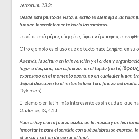
verborum, 23,3:
Desde este punto de vista, el estilo se asemeja a las telas f
funden insensiblemente hacia las sombras.
ἔοικέ τε κατὰ μέρος εὐητρίοις ὕφεσιν ἢ γραφαῖς συνεφθα
Otro ejemplo es el uso que de texto hace
Longino
, en su 
Además, la soltura en la invención y el orden y organizació
lugar o dos, sino, con esfuerzo, en el tejido (texto) (ὕφους
expresado en el momento oportuno en cualquier lugar, tr
deja al descubierto al instante la entera fuerza del orador
Dykinson)
El ejemplo en latín más interesante es sin duda el que h
Oratoriae
, IX, 4,13
Pues si hay cierta fuerza oculta en la música y en los ritm
importante para el sentido con qué palabras se expresa, 
el texto y se han de cerrar al final.